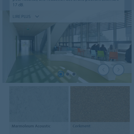
17 dB.
LIRE PLUS
Marmoleum
Acoustic
Corkment