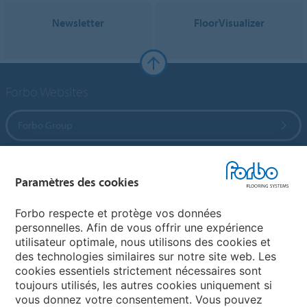
Newsletter
FloorVisualizer
Forbo Websites
Forbo Group
Forbo Flooring Systems
Paramètres des cookies
Forbo Movement Systems
Forbo respecte et protège vos données
personnelles. Afin de vous offrir une expérience
utilisateur optimale, nous utilisons des cookies et
des technologies similaires sur notre site web. Les
Sélectionnez un pays
cookies essentiels strictement nécessaires sont
toujours utilisés, les autres cookies uniquement si
Sélectionnez votre pays
vous donnez votre consentement. Vous pouvez