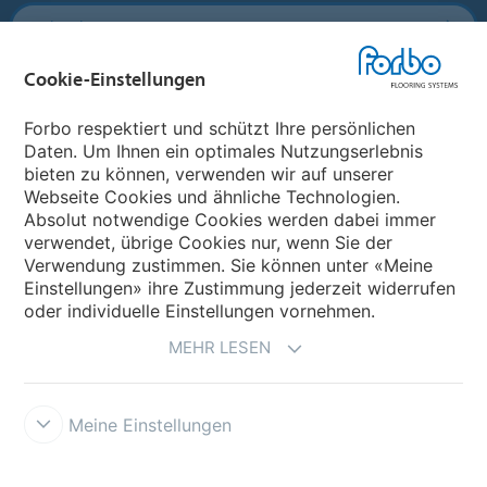
Forbo Flooring Systems
Cookie-Einstellungen
Forbo Movement Systems
Forbo respektiert und schützt Ihre persönlichen
Daten. Um Ihnen ein optimales Nutzungserlebnis
bieten zu können, verwenden wir auf unserer
Land auswählen
Webseite Cookies und ähnliche Technologien.
Absolut notwendige Cookies werden dabei immer
Land auswählen
verwendet, übrige Cookies nur, wenn Sie der
Verwendung zustimmen. Sie können unter «Meine
Einstellungen» ihre Zustimmung jederzeit widerrufen
oder individuelle Einstellungen vornehmen.
MEHR LESEN
Meine Einstellungen
Datenschutz
Cookies
Impressum und Nutzungsbestimmungen
Verkaufs- und Lieferbedingungen
Forbo Integrity Line
Cookie-