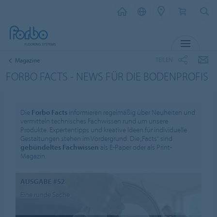
MENÜ
TEILEN
Magazine
FORBO FACTS - NEWS FÜR DIE BODENPROFIS
Die
Forbo Facts
informieren regelmäßig über Neuheiten und
vermitteln technisches Fachwissen rund um unsere
Produkte. Expertentipps und kreative Ideen für individuelle
Gestaltungen stehen im Vordergrund. Die „Facts“ sind
gebündeltes Fachwissen
als E-Paper oder als Print-
Magazin.
AUSGABE #52
Eine runde Sache