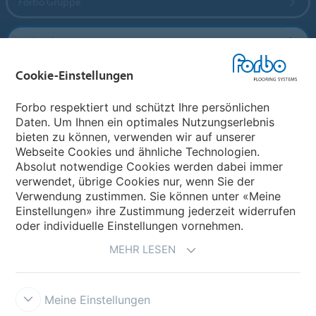
Forbo Gruppe
Forbo Flooring Systems
Cookie-Einstellungen
Forbo Movement Systems
Forbo respektiert und schützt Ihre persönlichen
Daten. Um Ihnen ein optimales Nutzungserlebnis
bieten zu können, verwenden wir auf unserer
Land auswählen
Webseite Cookies und ähnliche Technologien.
Absolut notwendige Cookies werden dabei immer
Land auswählen
verwendet, übrige Cookies nur, wenn Sie der
Verwendung zustimmen. Sie können unter «Meine
Einstellungen» ihre Zustimmung jederzeit widerrufen
oder individuelle Einstellungen vornehmen.
MEHR LESEN
Meine Einstellungen
Datenschutz
Cookies
Impressum und Nutzungsbestimmungen