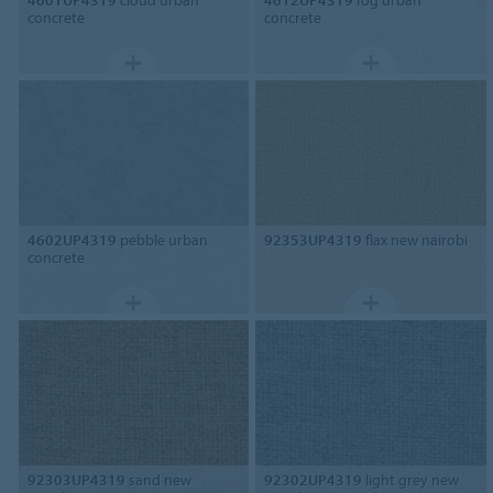
4601UP4319
cloud urban
4612UP4319
fog urban
concrete
concrete
4602UP4319
pebble urban
92353UP4319
flax new nairobi
concrete
92303UP4319
sand new
92302UP4319
light grey new