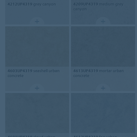
4212UP4319
grey canyon
4209UP4319
medium grey
canyon
4603UP4319
seashell urban
4613UP4319
mortar urban
concrete
concrete