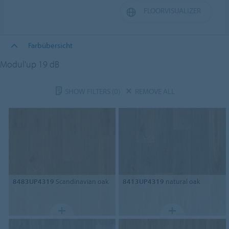
FLOORVISUALIZER
Farbübersicht
Modul'up 19 dB
SHOW FILTERS
(0)
REMOVE ALL
8483UP4319
Scandinavian oak
8413UP4319
natural oak