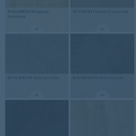
91653UP4319
natural
4713UP4319
peanut concrete
travertine
4771UP4319
silver concrete
4761UP4319
steel concrete