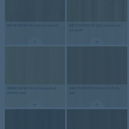
98103UP4319
natural walnut
98713UP4319
light industrial
parquet
98603UP4319
whitewashed
98613UP4319
natural infinity
infinity oak
oak