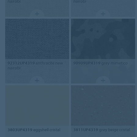
nairobi
nairobi
92312UP4319
anthracite new
90909UP4319
grey mimetico
nairobi
3803UP4319
eggshell cristal
3811UP4319
grey beige cristal