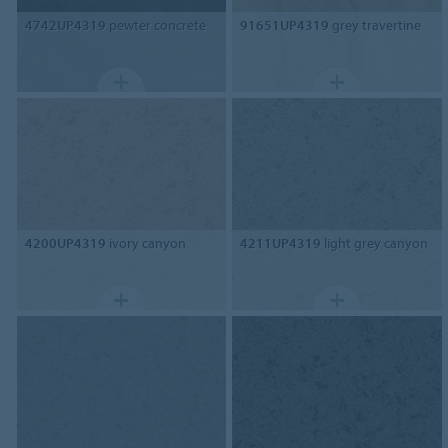
4742UP4319
pewter concrete
91651UP4319
grey travertine
4200UP4319
ivory canyon
4211UP4319
light grey canyon