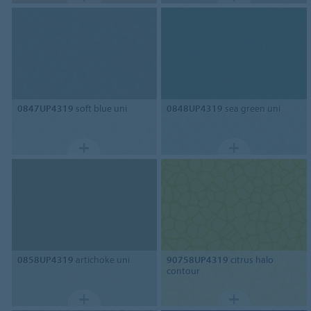
0847UP4319
soft blue uni
0848UP4319
sea green uni
0858UP4319
artichoke uni
90758UP4319
citrus halo
contour