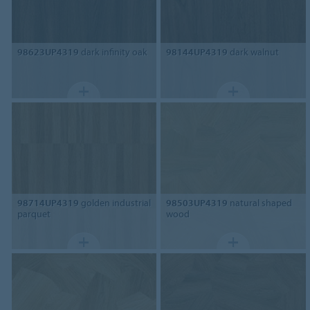
98623UP4319
dark infinity oak
98144UP4319
dark walnut
98714UP4319
golden industrial
98503UP4319
natural shaped
parquet
wood