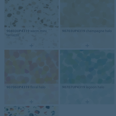
90403UP4319
warm mini
90703UP4319
champagne halo
terrazzo
90706UP4319
floral halo
90707UP4319
lagoon halo