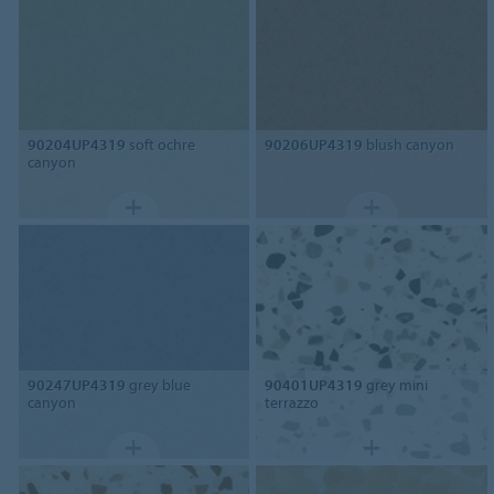
90204UP4319
soft ochre
90206UP4319
blush canyon
canyon
90247UP4319
grey blue
90401UP4319
grey mini
canyon
terrazzo