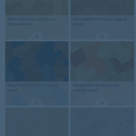
98513UP4319
contrasted
98523UP4319
honey shaped
shaped wood
wood
98507UP4319
blue shaped
98506UP4319
terracotta
wood
shaped wood