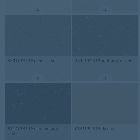
3801UP4319
pearl cristal
3812UP4319
light grey cristal
3819UP4319
medium grey
0843UP4319
clay uni
cristal