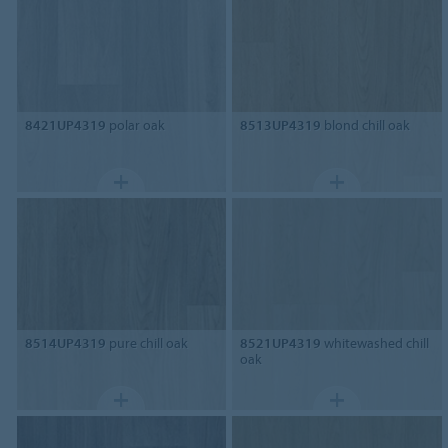
8421UP4319
polar oak
8513UP4319
blond chill oak
8514UP4319
pure chill oak
8521UP4319
whitewashed chill
oak