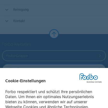
Reinigung
Kontakt
Forbo Websites
Forbo Gruppe
Forbo Flooring Systems
Cookie-Einstellungen
Forbo Movement Systems
Forbo respektiert und schützt Ihre persönlichen
Daten. Um Ihnen ein optimales Nutzungserlebnis
bieten zu können, verwenden wir auf unserer
Land auswählen
Webseite Cookies und ähnliche Technologien.