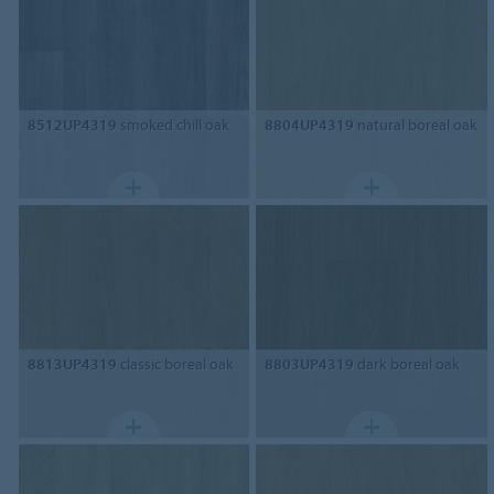
8512UP4319
smoked chill oak
8804UP4319
natural boreal oak
8813UP4319
classic boreal oak
8803UP4319
dark boreal oak