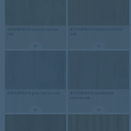
8703UP4319
natural narrow
8713UP4319
medium narrow
oak
oak
8701UP4319
grey narrow oak
8723UP4319
weathered
narrow oak