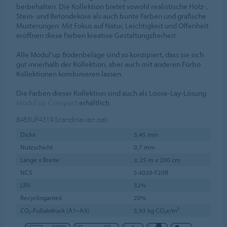
beibehalten. Die Kollektion bietet sowohl realistische Holz-,
Stein- und Betondekore als auch bunte Farben und grafische
Musterungen. Mit Fokus auf Natur, Leichtigkeit und Offenheit
eröffnen diese Farben kreative Gestaltungsfreiheit.
Alle Modul'up Bodenbeläge sind so konzipiert, dass sie sich
gut innerhalb der Kollektion, aber auch mit anderen Forbo
Kollektionen kombinieren lassen.
Die Farben dieser Kollektion sind auch als Loose-Lay-Lösung
Modul'up Compact
erhältlich.
8483UP4319
Scandinavian oak
Dicke
3,45 mm
Nutzschicht
0,7 mm
Länge x Breite
± 25 m x 200 cm
NCS
S 4020-Y20R
LRV
32%
Recyclinganteil
20%
CO₂-Fußabdruck (A1–A3)
5,93 kg CO₂e/m²