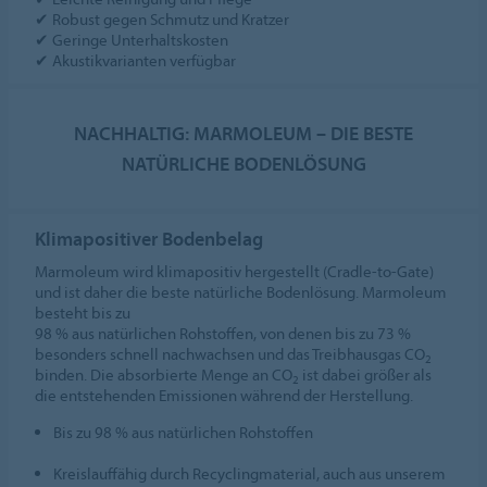
✔ Robust gegen Schmutz und Kratzer
✔ Geringe Unterhaltskosten
✔ Akustikvarianten verfügbar
NACHHALTIG: MARMOLEUM – DIE BESTE
NATÜRLICHE BODENLÖSUNG
Klimapositiver Bodenbelag
Marmoleum wird klimapositiv hergestellt (Cradle-to-Gate)
und ist daher die beste natürliche Bodenlösung. Marmoleum
besteht bis zu
98 % aus natürlichen Rohstoffen, von denen bis zu 73 %
besonders schnell nachwachsen und das Treibhausgas CO
2
binden. Die absorbierte Menge an CO
ist dabei größer als
2
die entstehenden Emissionen während der Herstellung.
Bis zu 98 % aus natürlichen Rohstoffen
Kreislauffähig durch Recyclingmaterial, auch aus unserem