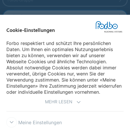
Forbo Flooring Systems
Cookie-Einstellungen
Forbo Movement Systems
Forbo respektiert und schützt Ihre persönlichen
Daten. Um Ihnen ein optimales Nutzungserlebnis
bieten zu können, verwenden wir auf unserer
Land auswählen
Webseite Cookies und ähnliche Technologien.
Absolut notwendige Cookies werden dabei immer
Land auswählen
verwendet, übrige Cookies nur, wenn Sie der
Verwendung zustimmen. Sie können unter «Meine
Einstellungen» ihre Zustimmung jederzeit widerrufen
oder individuelle Einstellungen vornehmen.
MEHR LESEN
Meine Einstellungen
Datenschutz
Cookies
Impressum und Nutzungsbestimmungen