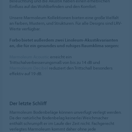
Beleuchtung und die Akustik haben einen erheblichen
Einfluss auf das Wohlbefinden und den Komfort.
Unsere Marmoleum Kollektionen bieten eine große Vielfalt
an Farben, Mustern, und Strukturen. Für alle Designs sind LRV-
Werte verfügbar.
Forbo bietet außerdem zwei Linoleum-Akustikvarianten
an, die für ein gesundes und ruhiges Raumklima sorgen:
Marmoleum Acoustic
erreicht ein
Trittschalverbesserungsmaß von bis zu 14 dB und
Marmoleum Decibel
reduziert den Trittschall besonders
effektiv auf 19 dB.
Der letzte Schliff
Marmoleum Bodenbeläge können unverfugt verlegt werden.
Da der natürliche Bodenbelag keinerlei Weichmacher
enthält schrumpft er im Laufe der Zeit nicht. Fachgerecht
verlegtes Marmoleum kommt daher ohne jede