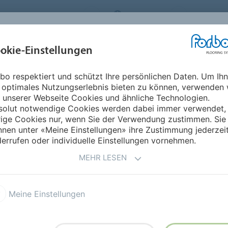
RBO FLOORING SYSTEMS
GERMANY
ÜBER UNS
okie-Einstellungen
RODUKTE
EINSATZBEREICHE
REFERENZEN
NACHHALTIGKEIT
bo respektiert und schützt Ihre persönlichen Daten. Um Ih
 optimales Nutzungserlebnis bieten zu können, verwenden 
 unserer Webseite Cookies und ähnliche Technologien.
solut notwendige Cookies werden dabei immer verwendet,
rige Cookies nur, wenn Sie der Verwendung zustimmen. Sie
nen unter «Meine Einstellungen» ihre Zustimmung jederzei
errufen oder individuelle Einstellungen vornehmen.
MEHR LESEN
NZ
Meine Einstellungen