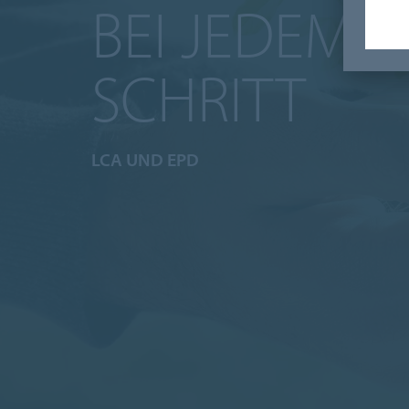
BEI JEDEM
SCHRITT
LCA UND EPD