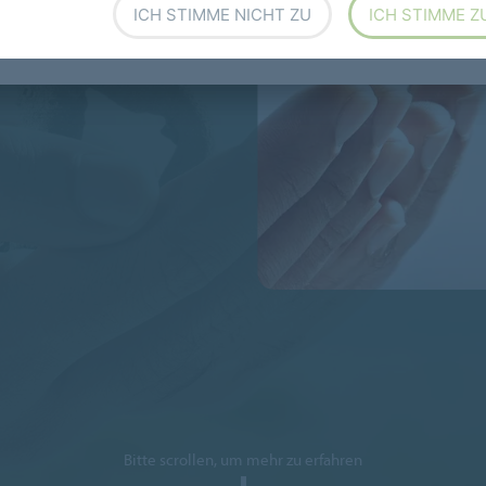
ICH STIMME NICHT ZU
ICH STIMME Z
Bitte scrollen, um mehr zu erfahren