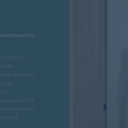
 kontinuierlich
 System zur
d der
 standardisiert
ttypen.
 und
ung eine Rolle
ffentlicht, wenn
überprüft