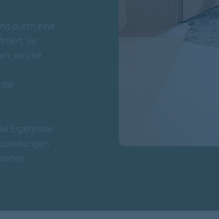
ind durch eine
niert. Sie
den, welche
 die
die Ergebnisse
auswirkungen
dienen.