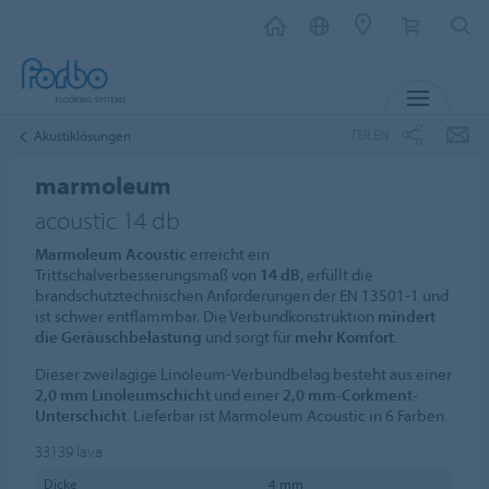
MENÜ
TEILEN
Akustiklösungen
marmoleum
acoustic 14 db
Marmoleum Acoustic
erreicht ein
Trittschalverbesserungsmaß von
14 dB
, erfüllt die
brandschutztechnischen Anforderungen der EN 13501-1 und
ist schwer entflammbar. Die Verbundkonstruktion
mindert
die Geräuschbelastung
und sorgt für
mehr Komfort
.
Dieser zweilagige Linoleum-Verbundbelag besteht aus einer
2,0 mm Linoleumschicht
und einer
2,0 mm-Corkment-
Unterschicht
. Lieferbar ist Marmoleum Acoustic in 6 Farben.
33139
lava
Dicke
4 mm