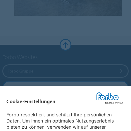
Forbo Websites
Forbo Gruppe
Forbo Flooring Systems
Cookie-Einstellungen
Forbo Movement Systems
Forbo respektiert und schützt Ihre persönlichen
Daten. Um Ihnen ein optimales Nutzungserlebnis
bieten zu können, verwenden wir auf unserer
Land auswählen