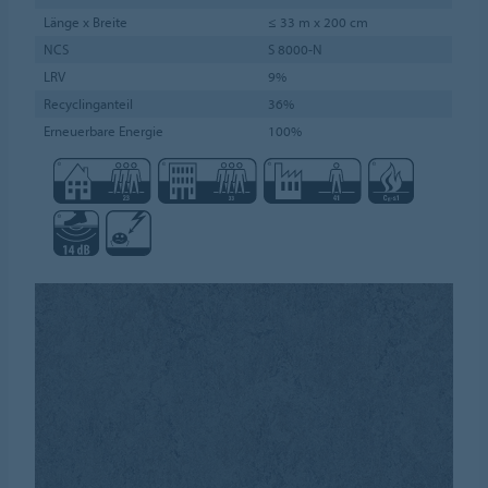
Länge x Breite
≤ 33 m x 200 cm
NCS
S 8000-N
LRV
9%
Recyclinganteil
36%
Erneuerbare Energie
100%