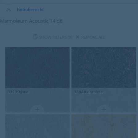
Farbübersicht
Marmoleum Acoustic 14 dB
SHOW FILTERS
(0)
REMOVE ALL
33139
lava
33048
graphite