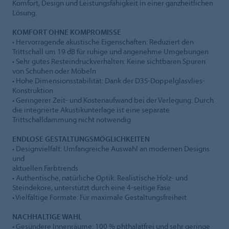
Komfort, Design und Leistungsfähigkeit in einer ganzheitlichen
Lösung.
KOMFORT OHNE KOMPROMISSE
• Hervorragende akustische Eigenschaften: Reduziert den
Trittschall um 19 dB für ruhige und angenehme Umgebungen
• Sehr gutes Resteindruckverhalten: Keine sichtbaren Spuren
von Schuhen oder Möbeln
• Hohe Dimensionsstabilität: Dank der D3S-Doppelglasvlies-
Konstruktion
• Geringerer Zeit- und Kostenaufwand bei der Verlegung: Durch
die integrierte Akustikunterlage ist eine separate
Trittschalldämmung nicht notwendig
ENDLOSE GESTALTUNGSMÖGLICHKEITEN
• Designvielfalt: Umfangreiche Auswahl an modernen Designs
und
aktuellen Farbtrends
• Authentische, natürliche Optik: Realistische Holz- und
Steindekore, unterstützt durch eine 4-seitige Fase
• Vielfältige Formate: Für maximale Gestaltungsfreiheit
NACHHALTIGE WAHL
• Gesündere Innenräume: 100 % phthalatfrei und sehr geringe