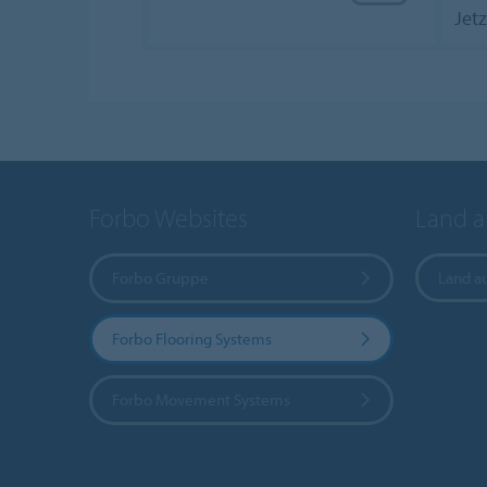
Jetz
Forbo Websites
Land 
Forbo Gruppe
Land a
Forbo Flooring Systems
Forbo Movement Systems