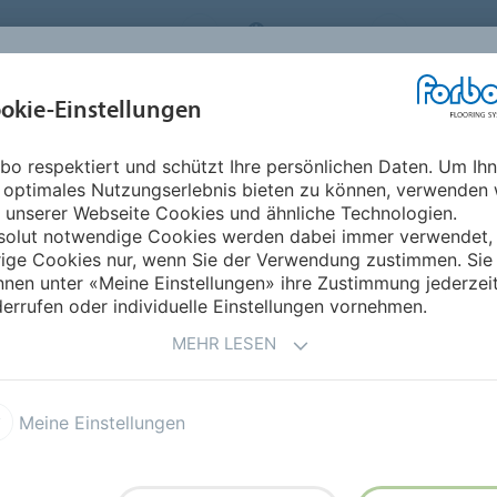
RBO FLOORING SYSTEMS
GERMANY
ÜBER UNS
okie-Einstellungen
RODUKTE
EINSATZBEREICHE
REFERENZEN
NACHHALTIGKEIT
bo respektiert und schützt Ihre persönlichen Daten. Um Ih
 optimales Nutzungserlebnis bieten zu können, verwenden 
 unserer Webseite Cookies und ähnliche Technologien.
solut notwendige Cookies werden dabei immer verwendet,
rige Cookies nur, wenn Sie der Verwendung zustimmen. Sie
nen unter «Meine Einstellungen» ihre Zustimmung jederzei
errufen oder individuelle Einstellungen vornehmen.
MEHR LESEN
Transportwesen
Meine Einstellungen
dend wirken und zugleich höchste Ansprüche an
llen. Forbo bietet hierfür ansprechende Boden-
erungen in diesem Segment abgestimmt sind.