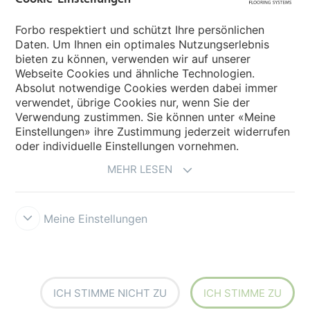
Forbo Movement Systems
Forbo respektiert und schützt Ihre persönlichen
Daten. Um Ihnen ein optimales Nutzungserlebnis
bieten zu können, verwenden wir auf unserer
Land auswählen
Webseite Cookies und ähnliche Technologien.
Absolut notwendige Cookies werden dabei immer
Land auswählen
verwendet, übrige Cookies nur, wenn Sie der
Verwendung zustimmen. Sie können unter «Meine
Einstellungen» ihre Zustimmung jederzeit widerrufen
oder individuelle Einstellungen vornehmen.
MEHR LESEN
Meine Einstellungen
Impressum und Nutzungsbestimmungen
Datenschutz
Cookies
Verkaufs- und Lieferbedingungen
Forbo Integrity Line
Cookie-
Einstellungen
ICH STIMME NICHT ZU
ICH STIMME ZU
creating better environments