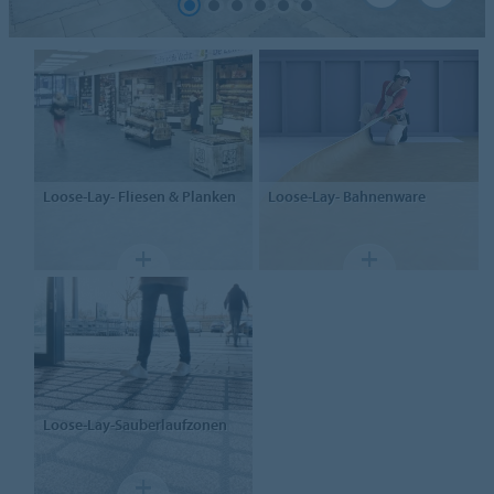
Loose-Lay-
Fliesen & Planken
Loose-Lay-
Bahnenware
Loose-Lay-Sauberlaufzonen