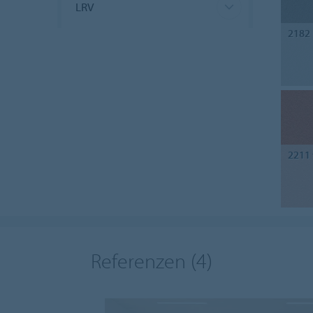
LRV
2182
2211
Referenzen
(4)