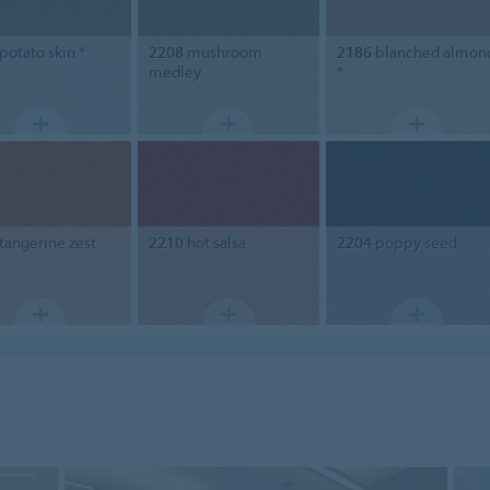
potato skin *
2208
mushroom
2186
blanched almon
medley
*
tangerine zest
2210
hot salsa
2204
poppy seed