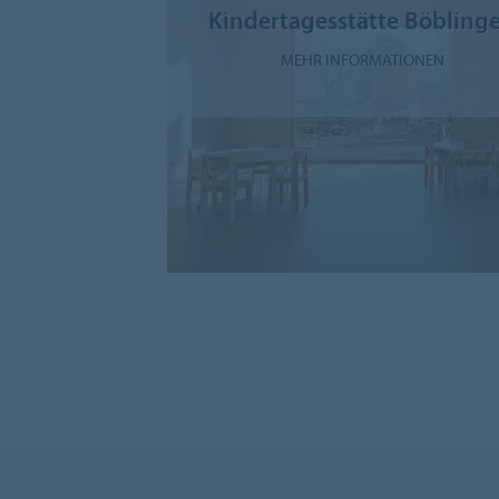
Kindertagesstätte Böbling
MEHR INFORMATIONEN