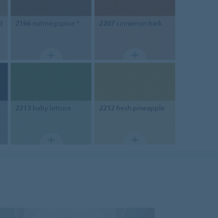
d
2166
nutmeg spice *
2207
cinnamon bark
2213
baby lettuce
2212
fresh pineapple