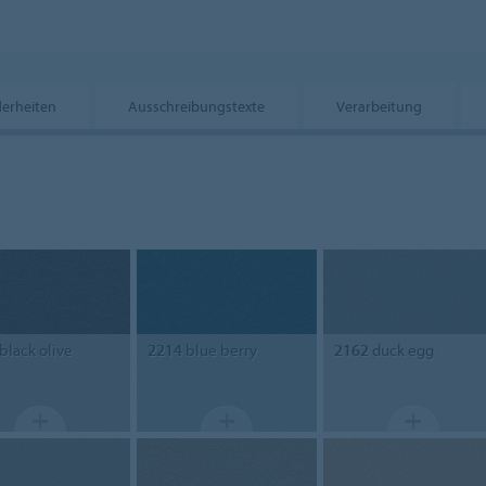
erheiten
Ausschreibungstexte
Verarbeitung
black olive
2214
blue berry
2162
duck egg