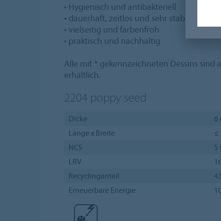
• Hygienisch und antibakteriell
• dauerhaft, zeitlos und sehr stabil
• vielseitig und farbenfroh
• praktisch und nachhaltig
Alle mit * gekennzeichneten Dessins sind 
erhältlich.
2204
poppy seed
Dicke
6
Länge x Breite
≤ 
NCS
S
LRV
1
Recyclinganteil
4
Erneuerbare Energie
1