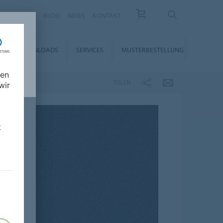
KARRIERE
BLOG
NEWS
KONTAKT
DOWNLOADS
SERVICES
MUSTERBESTELLUNG
nen
TEILEN
wir
t