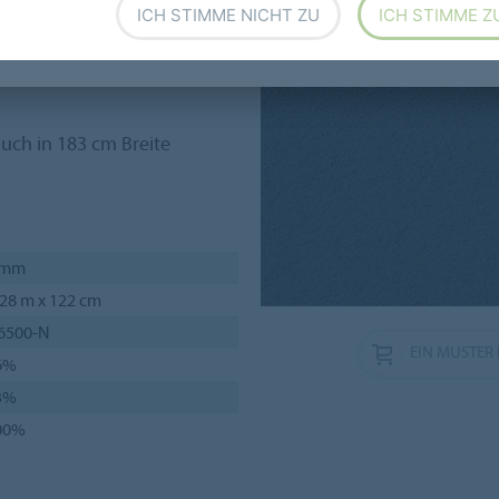
ICH STIMME NICHT ZU
ICH STIMME Z
auch in 183 cm Breite
 mm
28 m x 122 cm
 6500-N
EIN MUSTER 
6%
3%
00%