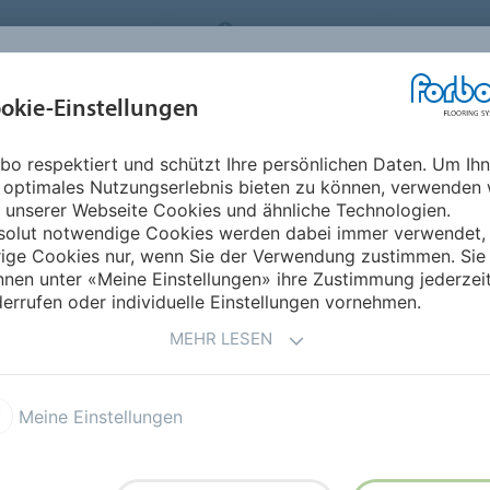
FLOORING SYSTEMS
SWITZERLAND
ÜBER UNS
okie-Einstellungen
RODUKTE
EINSATZBEREICHE
REFERENZEN
NACHHALTIGKEIT
bo respektiert und schützt Ihre persönlichen Daten. Um Ih
 optimales Nutzungserlebnis bieten zu können, verwenden 
 unserer Webseite Cookies und ähnliche Technologien.
solut notwendige Cookies werden dabei immer verwendet,
rige Cookies nur, wenn Sie der Verwendung zustimmen. Sie
nen unter «Meine Einstellungen» ihre Zustimmung jederzei
errufen oder individuelle Einstellungen vornehmen.
otizboard und für alle
MEHR LESEN
 Informationen
Meine Einstellungen