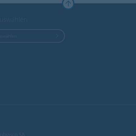
auswählen
uswählen
ubiasco SA