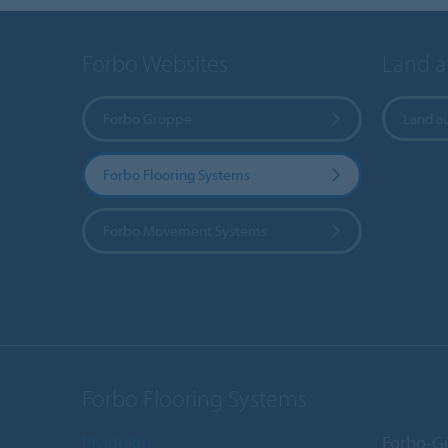
Forbo Websites
Land 
Forbo Gruppe
Land a
Forbo Flooring Systems
Forbo Movement Systems
Forbo Flooring Systems
Produkte
Forbo-Gi