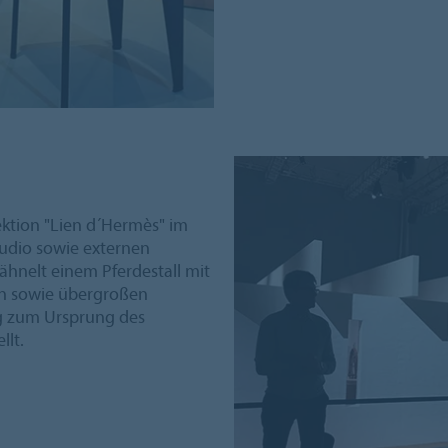
ktion "Lien d´Hermès" im
udio sowie externen
ähnelt einem Pferdestall mit
n sowie übergroßen
g zum Ursprung des
llt.