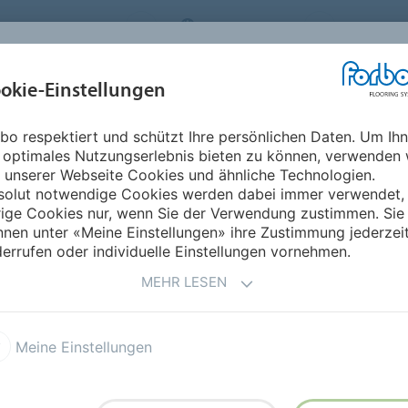
FLOORING SYSTEMS
SWITZERLAND
ÜBER UNS
okie-Einstellungen
RODUKTE
EINSATZBEREICHE
REFERENZEN
NACHHALTIGKEIT
bo respektiert und schützt Ihre persönlichen Daten. Um Ih
2017: TRNDS
 optimales Nutzungserlebnis bieten zu können, verwenden 
 unserer Webseite Cookies und ähnliche Technologien.
solut notwendige Cookies werden dabei immer verwendet,
rige Cookies nur, wenn Sie der Verwendung zustimmen. Sie
nen unter «Meine Einstellungen» ihre Zustimmung jederzei
errufen oder individuelle Einstellungen vornehmen.
MEHR LESEN
Meine Einstellungen