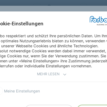
FLOORING SYSTEMS
SWITZERLAND
ÜBER UNS
okie-Einstellungen
RODUKTE
EINSATZBEREICHE
REFERENZEN
NACHHALTIGKEIT
bo respektiert und schützt Ihre persönlichen Daten. Um Ih
 optimales Nutzungserlebnis bieten zu können, verwenden 
 unserer Webseite Cookies und ähnliche Technologien.
solut notwendige Cookies werden dabei immer verwendet,
rige Cookies nur, wenn Sie der Verwendung zustimmen. Sie
nen unter «Meine Einstellungen» ihre Zustimmung jederzei
errufen oder individuelle Einstellungen vornehmen.
MEHR LESEN
Meine Einstellungen