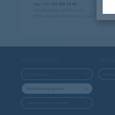
Fax: +91 124 498 24 46
info.flooring.in@forbo.com
http://www.forbo-flooring.com
Forbo Websites
Land 
Forbo Gruppe
Land a
Forbo Flooring Systems
Forbo Movement Systems