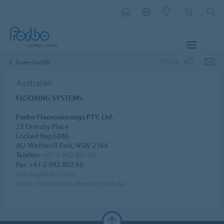
MENU
TEILEN
Asien-Pazifik
Australien
FLOORING SYSTEMS
Forbo Floorcoverings PTY. Ltd.
23 Ormsby Place
Locked Bag 6886
AU-Wetherill Park, NSW 2164
Telefon:
+61 2 982 802 00
Fax: +61 2 982 802 60
info.au@forbo.com
https://www.forbo-flooring.com.au