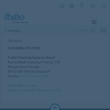
MENU
TEILEN
Amerikas
Panama
FLOORING SYSTEMS
Forbo Flooring Systems Brasil
Rua Soldado Francisco Franco, 133
Parque Novo Mundo
BR-02180-040 São Paulo SP
Telefon:
+55 11 5641 8228
info.br@forbo.com
https://www.forbo-flooring.com.br