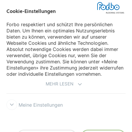
Cookie-Einstellungen
Forbo Movement Systems
Forbo respektiert und schützt Ihre persönlichen
Daten. Um Ihnen ein optimales Nutzungserlebnis
bieten zu können, verwenden wir auf unserer
Land auswählen
Webseite Cookies und ähnliche Technologien.
Absolut notwendige Cookies werden dabei immer
Land auswählen
verwendet, übrige Cookies nur, wenn Sie der
Verwendung zustimmen. Sie können unter «Meine
Einstellungen» ihre Zustimmung jederzeit widerrufen
oder individuelle Einstellungen vornehmen.
MEHR LESEN
Meine Einstellungen
Impressum und Nutzungsbestimmungen
Datenschutz
Cookies
Verkaufs - und Lieferbedingungen
Forbo Integrity Line
Cookie-
Einstellungen