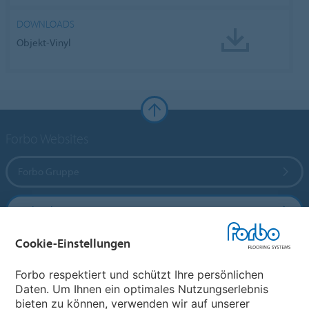
DOWNLOADS
Objekt-Vinyl
Forbo Websites
Forbo Gruppe
Forbo Flooring Systems
Cookie-Einstellungen
Forbo Movement Systems
Forbo respektiert und schützt Ihre persönlichen
Daten. Um Ihnen ein optimales Nutzungserlebnis
bieten zu können, verwenden wir auf unserer