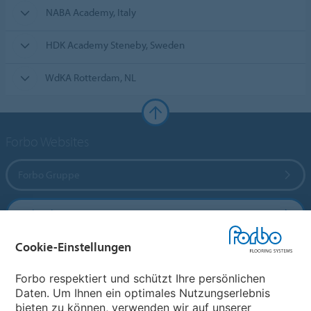
NABA Academy, Italy
HDK Academy Steneby, Sweden
WdKA Rotterdam, NL
Forbo Websites
Forbo Gruppe
Forbo Flooring Systems
Cookie-Einstellungen
Forbo Movement Systems
Forbo respektiert und schützt Ihre persönlichen
Daten. Um Ihnen ein optimales Nutzungserlebnis
bieten zu können, verwenden wir auf unserer