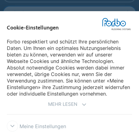
Forbo Flooring Systems
Cookie-Einstellungen
Forbo Movement Systems
Forbo respektiert und schützt Ihre persönlichen
Daten. Um Ihnen ein optimales Nutzungserlebnis
bieten zu können, verwenden wir auf unserer
Land auswählen
Webseite Cookies und ähnliche Technologien.
Absolut notwendige Cookies werden dabei immer
Land auswählen
verwendet, übrige Cookies nur, wenn Sie der
Verwendung zustimmen. Sie können unter «Meine
Einstellungen» ihre Zustimmung jederzeit widerrufen
oder individuelle Einstellungen vornehmen.
MEHR LESEN
Meine Einstellungen
Impressum und Nutzungsbestimmungen
Datenschutz
Cookies
Verkaufs - und Lieferbedingungen
Forbo Integrity Line
Cookie-