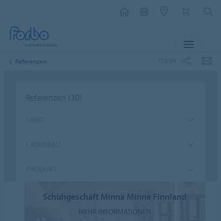
MENÜ
TEILEN
Referenzen
Referenzen
(30)
LAND
LADENBAU
PRODUKT
Schuhgeschäft Minna Minna Finnland
MEHR INFORMATIONEN