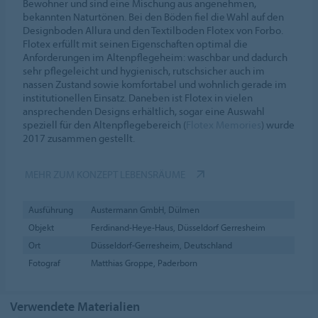
Bewohner und sind eine Mischung aus angenehmen,
bekannten Naturtönen. Bei den Böden fiel die Wahl auf den
Designboden Allura und den Textilboden Flotex von Forbo.
Flotex erfüllt mit seinen Eigenschaften optimal die
Anforderungen im Altenpflegeheim: waschbar und dadurch
sehr pflegeleicht und hygienisch, rutschsicher auch im
nassen Zustand sowie komfortabel und wohnlich gerade im
institutionellen Einsatz. Daneben ist Flotex in vielen
ansprechenden Designs erhältlich, sogar eine Auswahl
speziell für den Altenpflegebereich (
Flotex Memories
) wurde
2017 zusammen gestellt.
MEHR ZUM KONZEPT LEBENSRÄUME
Ausführung
Austermann GmbH, Dülmen
Objekt
Ferdinand-Heye-Haus, Düsseldorf Gerresheim
Ort
Düsseldorf-Gerresheim, Deutschland
Fotograf
Matthias Groppe, Paderborn
Verwendete Materialien