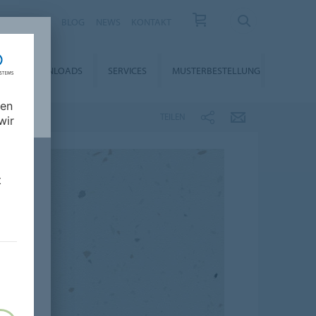
KARRIERE
BLOG
NEWS
KONTAKT
DOWNLOADS
SERVICES
MUSTERBESTELLUNG
nen
TEILEN
wir
t