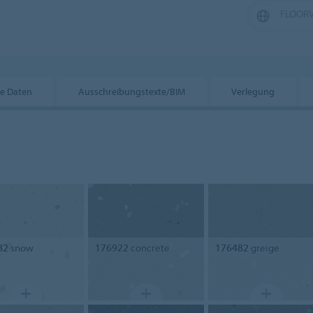
FLOORV
he Daten
Ausschreibungstexte/BIM
Verlegung
82
snow
176922
concrete
176482
greige