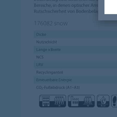
Bereiche, in denen optischer Anspruch un
Rutschsicherheit von Bodenbelägen mitei
176082
snow
Dicke
Nutzschicht
Länge x Breite
NCS
LRV
Recyclinganteil
Erneuerbare Energie
CO₂-Fußabdruck (A1–A3)