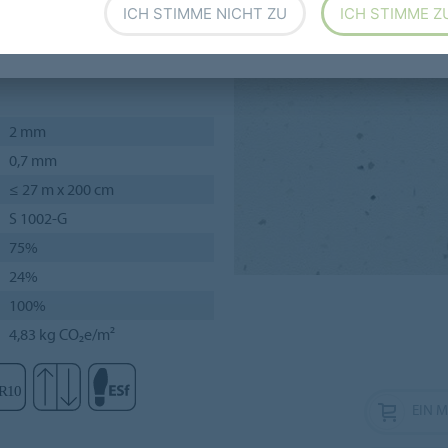
ICH STIMME NICHT ZU
ICH STIMME Z
d ausgezeichnete
nander einhergehen.
2 mm
0,7 mm
≤ 27 m x 200 cm
S 1002-G
75%
24%
100%
4,83 kg CO₂e/m²
EIN 