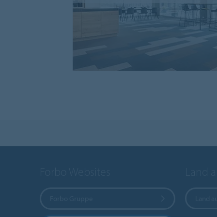
Forbo Websites
Land 
Forbo Gruppe
Land a