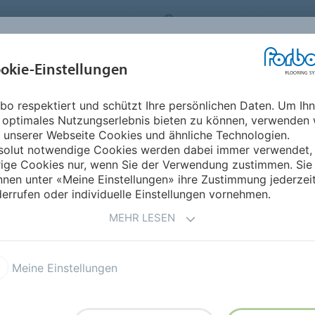
ORBO FLOORING SYSTEMS
AUSTRIA
ÜBER UNS
okie-Einstellungen
RODUKTE
EINSATZBEREICHE
REFERENZEN
NACHHALTIGKEIT
bo respektiert und schützt Ihre persönlichen Daten. Um Ih
erheitsbeläge
Surestep Star
 optimales Nutzungserlebnis bieten zu können, verwenden 
 unserer Webseite Cookies und ähnliche Technologien.
solut notwendige Cookies werden dabei immer verwendet,
rige Cookies nur, wenn Sie der Verwendung zustimmen. Sie
nen unter «Meine Einstellungen» ihre Zustimmung jederzei
errufen oder individuelle Einstellungen vornehmen.
MEHR LESEN
l. Die 8 neutralen
rheitsbeläge umfassen
Meine Einstellungen
artiger Ästhetik. Die
tallpartikel verleihen dem
ep Star ist optimal für