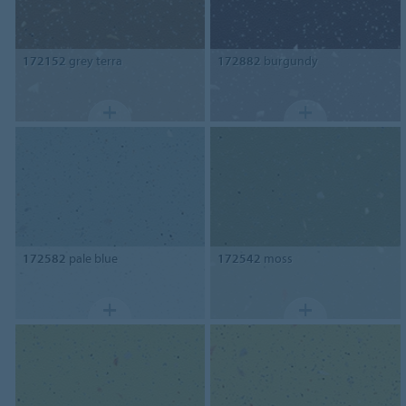
172152
grey terra
172882
burgundy
172582
pale blue
172542
moss