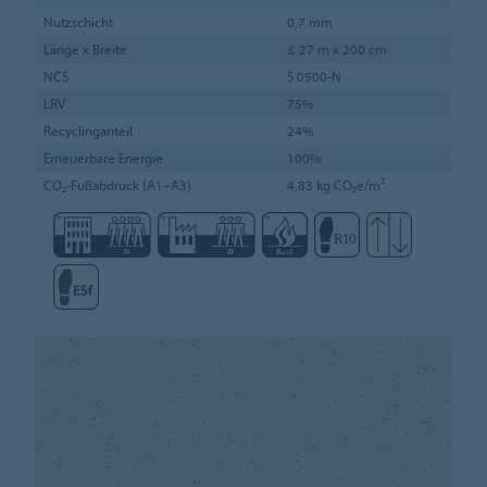
Nutzschicht
0,7 mm
Länge x Breite
≤ 27 m x 200 cm
NCS
S 0500-N
LRV
75%
Recyclinganteil
24%
Erneuerbare Energie
100%
CO₂-Fußabdruck (A1–A3)
4,83 kg CO₂e/m²