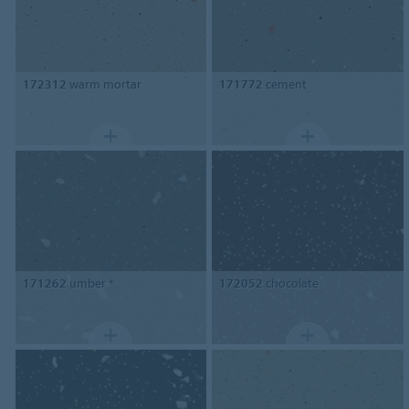
172312
warm mortar
171772
cement
171262
umber *
172052
chocolate