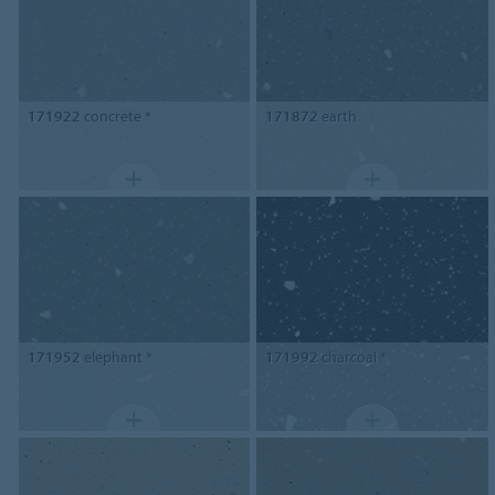
171922
concrete *
171872
earth
171952
elephant *
171992
charcoal *