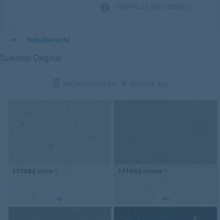
DIGITALES MUSTERBUCH
Farbübersicht
Surestep Original
SHOW FILTERS
(0)
REMOVE ALL
171082
snow *
171032
smoke *