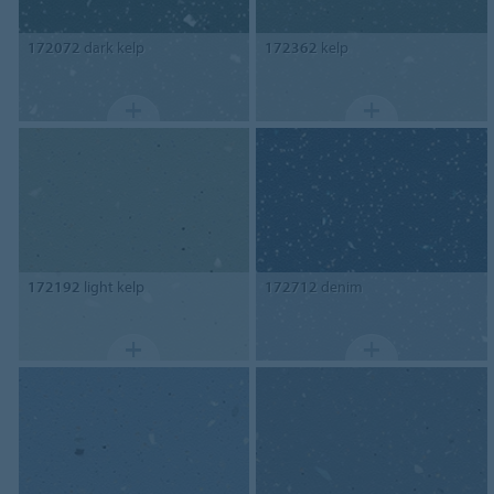
172072
dark kelp
172362
kelp
172192
light kelp
172712
denim