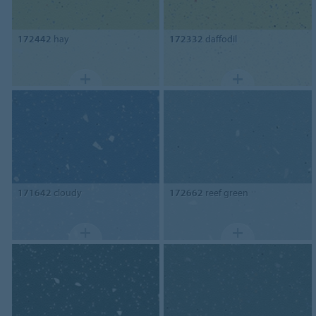
172442
hay
172332
daffodil
171642
cloudy
172662
reef green