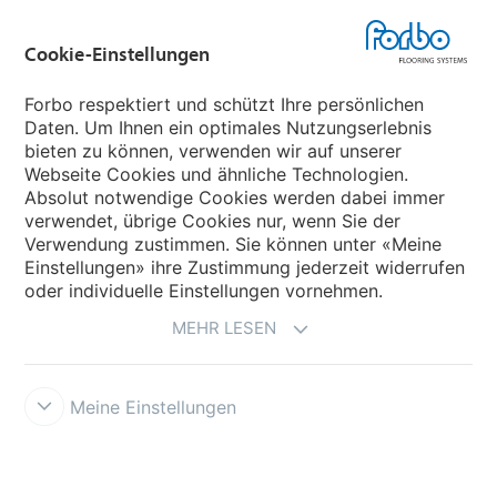
Forbo Flooring Systems
Cookie-Einstellungen
Forbo Movement Systems
Forbo respektiert und schützt Ihre persönlichen
Daten. Um Ihnen ein optimales Nutzungserlebnis
bieten zu können, verwenden wir auf unserer
Land auswählen
Webseite Cookies und ähnliche Technologien.
Absolut notwendige Cookies werden dabei immer
Land auswählen
verwendet, übrige Cookies nur, wenn Sie der
Verwendung zustimmen. Sie können unter «Meine
Einstellungen» ihre Zustimmung jederzeit widerrufen
oder individuelle Einstellungen vornehmen.
MEHR LESEN
Meine Einstellungen
Impressum und Nutzungsbestimmungen
Datenschutz
Cookies
Verkaufs - und Lieferbedingungen
Forbo Integrity Line
Cookie-
Einstellungen