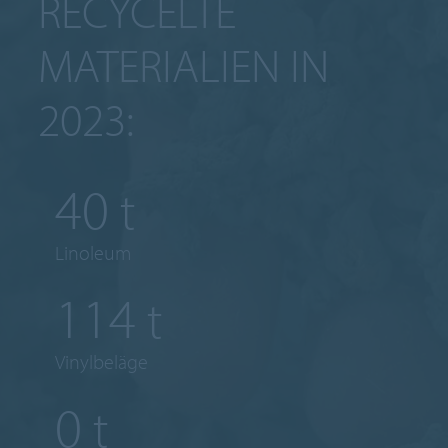
RECYCELTE
MATERIALIEN IN
2023:
65
t
Linoleum
185
t
Vinylbeläge
1
t