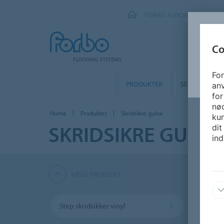
FORBO FLOORING SYSTEM
Co
For
PRODUKTER
SEGMENTER
an
for
nø
Home
Produkter
Skridsikre gulve
kun
SKRIDSIKRE GULVE
dit
ind
VÆLG PRODUKT
Step skridsikker vinyl