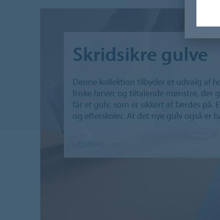
Skridsikre gulve
Denne kollektion tilbyder et udvalg af 
friske farver og tiltalende mønstre, der 
får et gulv, som er sikkert at færdes på. E
og efterskoler. At det nye gulv også er 
LÆS MERE