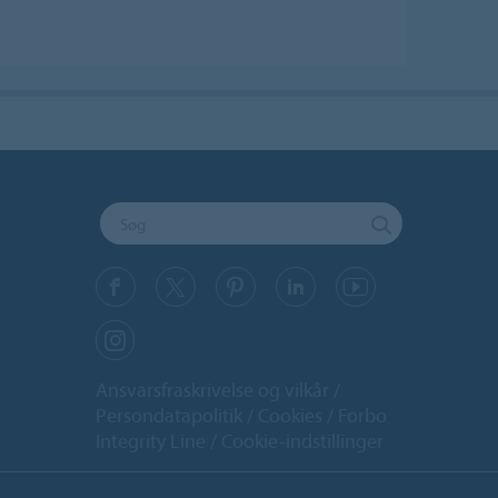
Ansvarsfraskrivelse og vilkår
Persondatapolitik
Cookies
Forbo
Integrity Line
Cookie-indstillinger