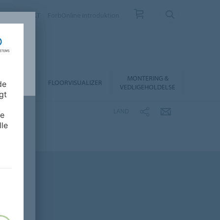
EV
KONTAKT
ForbOnline introduktion
MONTERING &
RHANDLER
FLOORVISUALIZER
de
VEDLIGEHOLDELSE
gt
LAND
de
lle