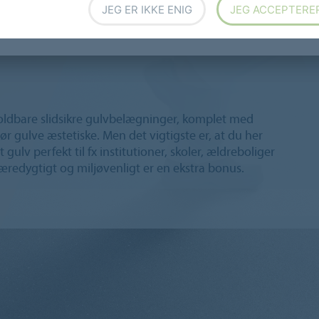
JEG ER IKKE ENIG
JEG ACCEPTERE
holdbare slidsikre gulvbelægninger, komplet med
gør gulve æstetiske. Men det vigtigste er, at du her
t gulv perfekt til fx institutioner, skoler, ældreboliger
bæredygtigt og miljøvenligt er en ekstra bonus.