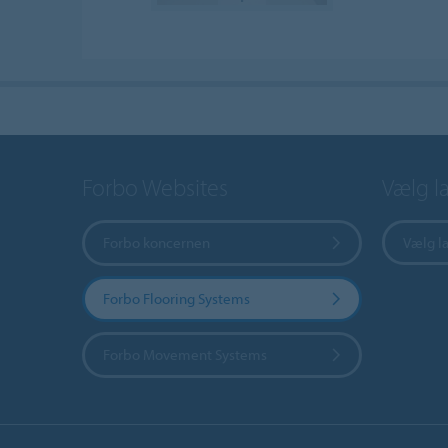
Forbo Websites
Vælg l
Forbo koncernen
Vælg l
Forbo Flooring Systems
Forbo Movement Systems