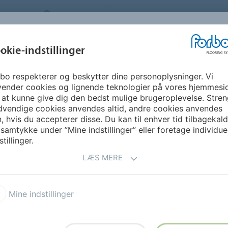
S
DENMARK
OM OS
KARRIERE
NYHEDSBR
okie-indstillinger
bo respekterer og beskytter dine personoplysninger. Vi
GUIDE &
BÆREDYGTIGHED
DOWNLOADS
FO
vender cookies og lignende teknologier på vores hjemmesi
INSPIRATION
 at kunne give dig den bedst mulige brugeroplevelse. Stren
dvendige cookies anvendes altid, andre cookies anvendes
, hvis du accepterer disse. Du kan til enhver tid tilbagekal
 samtykke under ”Mine indstillinger” eller foretage individue
stillinger.
LÆS MERE
Mine indstillinger