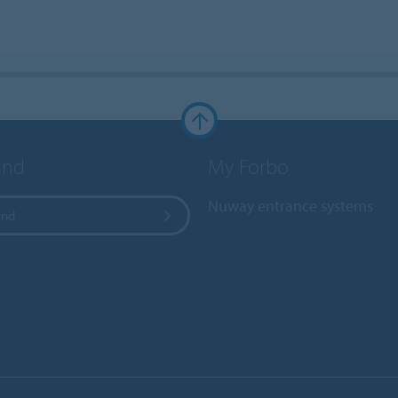
and
My Forbo
Nuway entrance systems
and