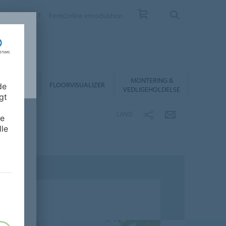
EV
KONTAKT
ForbOnline introduktion
MONTERING &
RHANDLER
FLOORVISUALIZER
de
VEDLIGEHOLDELSE
gt
LAND
de
lle