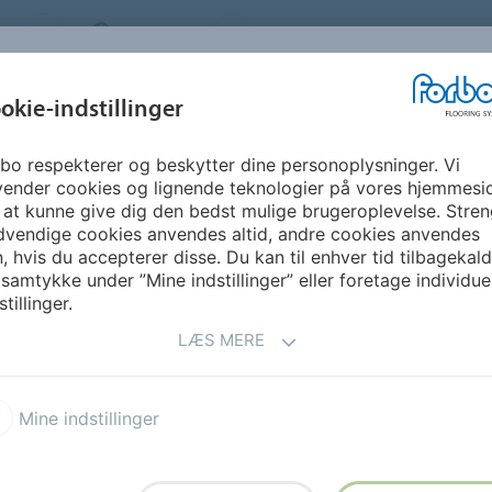
S
DENMARK
OM OS
KARRIERE
NYHEDSBR
okie-indstillinger
bo respekterer og beskytter dine personoplysninger. Vi
GUIDE &
BÆREDYGTIGHED
DOWNLOADS
FO
vender cookies og lignende teknologier på vores hjemmesi
INSPIRATION
 at kunne give dig den bedst mulige brugeroplevelse. Stren
dvendige cookies anvendes altid, andre cookies anvendes
leum hvordan det fremstilles
, hvis du accepterer disse. Du kan til enhver tid tilbagekal
 IT'S MADE
 samtykke under ”Mine indstillinger” eller foretage individue
stillinger.
LÆS MERE
Mine indstillinger
Learn how we make Marmoleum