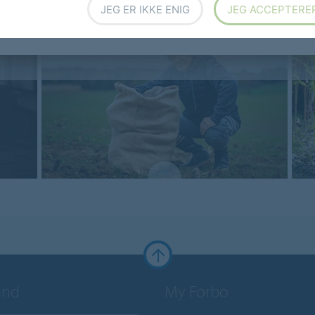
JEG ER IKKE ENIG
JEG ACCEPTERE
RÅVARER
MARMOLEUM
and
My Forbo