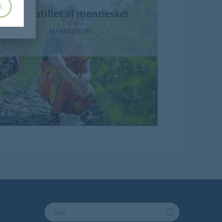
R
Fremstillet af mennesker
MARMOLEUM