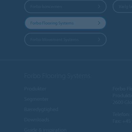
Forbo koncernen
Vælg l
Forbo Flooring Systems
Forbo Movement Systems
Forbo Flooring Systems
Produkter
Forbo Fl
Produkti
Segmenter
2600 Glo
Bæredygtighed
Telefon:
Downloads
Fax: +45
Guide & inspiration