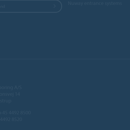
Nuway entrance systems
and
ooring A/S
onsvej 14
strup
+45 4492 8500
 4492 8520