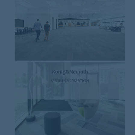
König&Neurath
MERE INFORMATION