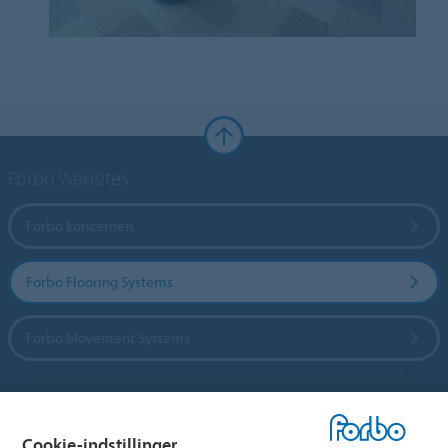
Forbo Websites
Forbo koncernen
Forbo Flooring Systems
Forbo Movement Systems
Vælg land
Cookie-indstillinger