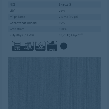
NCS
S 4502-G
LRV
26%
m² pr. kasse
2,5 m2 (10 pc)
Genanvendt indhold
59%
Grøn strøm
100%
CO₂ aftryk (A1-A3)
10,75 kg CO₂e/m²