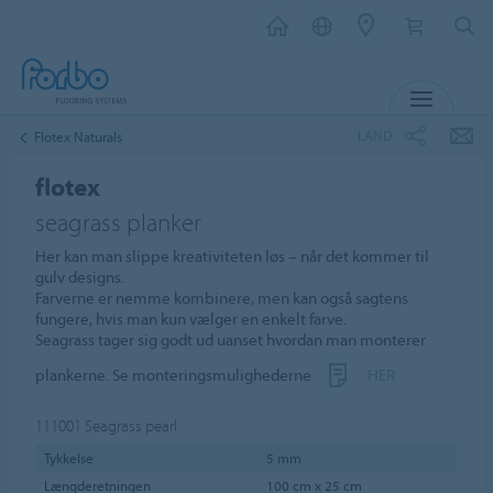
MENU
LAND
Flotex Naturals
flotex
seagrass planker
Her kan man slippe kreativiteten løs – når det kommer til
gulv designs.
Farverne er nemme kombinere, men kan også sagtens
fungere, hvis man kun vælger en enkelt farve.
Seagrass tager sig godt ud uanset hvordan man monterer
plankerne. Se monteringsmulighederne
HER
111001
Seagrass pearl
Tykkelse
5 mm
Længderetningen
100 cm x 25 cm