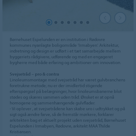
Børnehuset Espelunden er en institution i Rødovre
kommunes nyanlagte boligområde ’Irmabyen’. Arkitektur,
indretning og design er udført i et tæt samarbejde mellem
byggeriets rådgivere, udførende og med en engageret
bygherre med både erfaring og ambitioner om innovation.
Svejsetråd – pro & contra
Linoleumsmontage med svejsetråd har været gulvbranchens
foretrukne metode; nu er der imidlertid stigende
efterspørgsel på belægninger, hvor linoleumsbanerne blot
stødes og skæres sammen uden tråd. Ønsket er at opnå
homogene og sammenhængende gulvflader.
- Vi oplever , at svejsetrådene kan skabe uro i udtrykket og på
sigt også ændre farve, så de fremstår mørkere, forklarer
arkitekten bag et aktuelt projekt uden svejsetråd, Børnehuset
Espelunden i Irmabyen, Rødovre, arkitekt MAA Thilde
Kristiansen.