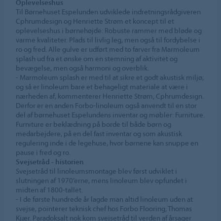
Oplevelseshus
Til Børnehuset Espelunden udviklede indretningsrådgiveren
Cphrumdesign og Henriette Strøm et koncept til et
oplevelseshus i børnehøjde: Robuste rammer med bløde og
varme kvaliteter. Plads til livlig leg, men også til fordybelse i
ro og fred. Alle gulve er udført med to farver fra Marmoleum
splash ud fra et ønske om en stemning af aktivitet og
bevægelse, men også harmoni og overblik.
- Marmoleum splash er med til at sikre et godt akustisk miljø;
og så er linoleum bare et behageligt materiale at være i
nærheden af, kommenterer Henriette Strøm, Cphrumdesign.
Derfor er en anden Forbo-linoleum også anvendt til en stor
del af børnehuset Espelundens inventar og møbler: Furniture.
Furniture er beklædning på borde til både børn og
medarbejdere, på en del fast inventar og som akustisk
regulering inde i de legehuse, hvor børnene kan snuppe en
pause i fred og ro.
Svejsetråd - historien
Svejsetråd til linoleumsmontage blev først udviklet i
slutningen af 1970’erne, mens linoleum blev opfundet i
midten af 1800-tallet.
- I de første hundrede år lagde man altid linoleum uden at
svejse, pointerer teknisk chef hos Forbo Flooring, Thomas
Kjær. Paradoksalt nok kom svejsetråd til verden af årsager