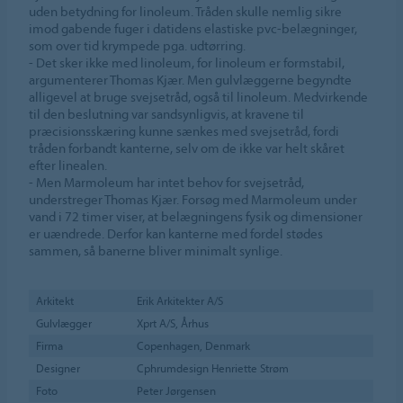
uden betydning for linoleum. Tråden skulle nemlig sikre
imod gabende fuger i datidens elastiske pvc-belægninger,
som over tid krympede pga. udtørring.
- Det sker ikke med linoleum, for linoleum er formstabil,
argumenterer Thomas Kjær. Men gulvlæggerne begyndte
alligevel at bruge svejsetråd, også til linoleum. Medvirkende
til den beslutning var sandsynligvis, at kravene til
præcisionsskæring kunne sænkes med svejsetråd, fordi
tråden forbandt kanterne, selv om de ikke var helt skåret
efter linealen.
- Men Marmoleum har intet behov for svejsetråd,
understreger Thomas Kjær. Forsøg med Marmoleum under
vand i 72 timer viser, at belægningens fysik og dimensioner
er uændrede. Derfor kan kanterne med fordel stødes
sammen, så banerne bliver minimalt synlige.
Arkitekt
Erik Arkitekter A/S
Gulvlægger
Xprt A/S, Århus
Firma
Copenhagen, Denmark
Designer
Cphrumdesign Henriette Strøm
Foto
Peter Jørgensen