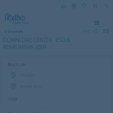
MENU
LAND
Downloads
DOWNLOAD CENTER - ESD &
RENRUMSMILJØER
Brochurer
COLOREX
SPHERA SD EC
Miljø