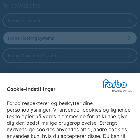
Forbo Websites
Forbo koncernen
Forbo Flooring Systems
Forbo Movement Systems
Vælg land
Cookie-indstillinger
Vælg land
Forbo respekterer og beskytter dine
personoplysninger. Vi anvender cookies og lignende
teknologier på vores hjemmeside for at kunne give
My Forbo
dig den bedst mulige brugeroplevelse. Strengt
nødvendige cookies anvendes altid, andre cookies
Nuway entrance systems
anvendes kun, hvis du accepterer disse. Du kan til