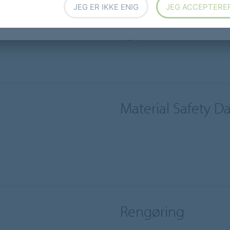
JEG ER IKKE ENIG
JEG ACCEPTERE
HÅLLBAR UTVECKLING - AT
LCA - LINOLEUM
Material Safety D
Rengøring