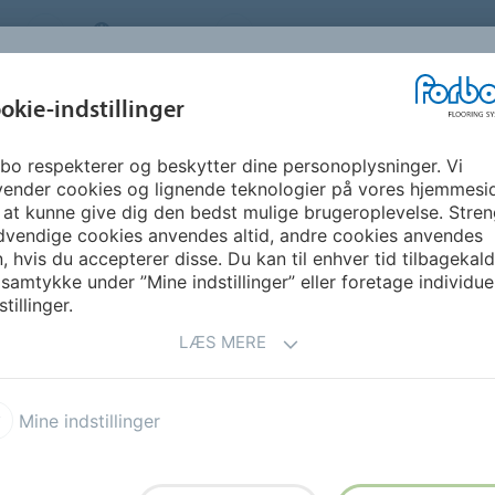
S
DENMARK
OM OS
KARRIERE
NYHEDSBR
okie-indstillinger
bo respekterer og beskytter dine personoplysninger. Vi
GUIDE &
BÆREDYGTIGHED
DOWNLOADS
FO
vender cookies og lignende teknologier på vores hjemmesi
INSPIRATION
 at kunne give dig den bedst mulige brugeroplevelse. Stren
dvendige cookies anvendes altid, andre cookies anvendes
, hvis du accepterer disse. Du kan til enhver tid tilbagekal
 PRODUKTER TIL
 samtykke under ”Mine indstillinger” eller foretage individue
stillinger.
LÆS MERE
Mine indstillinger
Miljø