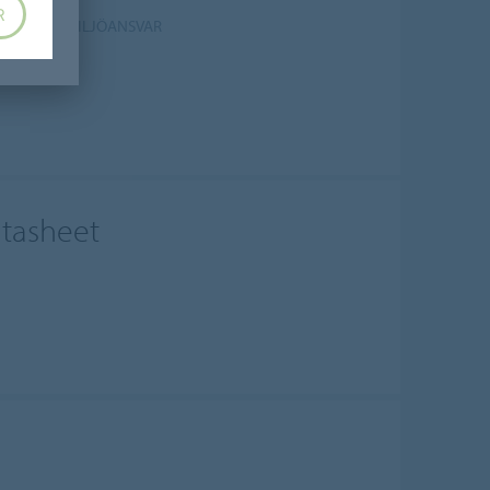
R
T TA SITT MILJÖANSVAR
atasheet