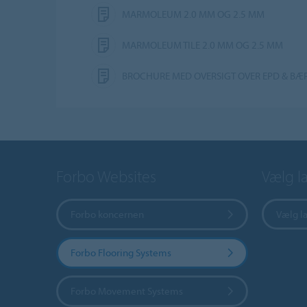
MARMOLEUM 2.0 MM OG 2.5 MM
MARMOLEUM TILE 2.0 MM OG 2.5 MM
BROCHURE MED OVERSIGT OVER EPD & B
Forbo Websites
Vælg l
Forbo koncernen
Vælg l
Forbo Flooring Systems
Forbo Movement Systems