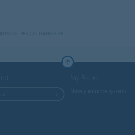
ÆREDYGTIGE PRODUKTEGENSKABER
and
My Forbo
Nuway entrance systems
and