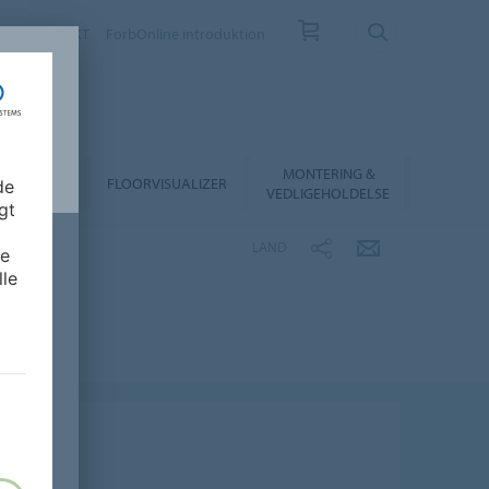
EV
KONTAKT
ForbOnline introduktion
MONTERING &
RHANDLER
FLOORVISUALIZER
de
VEDLIGEHOLDELSE
gt
LAND
de
lle