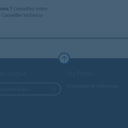
ions ?
Consultez notre
Conseiller technico-
de langue
My Forbo
Inspiration et références
sez votre langue