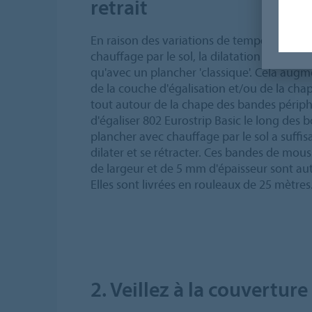
retrait
En raison des variations de température d
chauffage par le sol, la dilatation et le ret
qu'avec un plancher 'classique'. Cela augme
de la couche d'égalisation et/ou de la cha
tout autour de la chape des bandes périp
d'égaliser 802 Eurostrip Basic le long des b
plancher avec chauffage par le sol a suff
dilater et se rétracter. Ces bandes de mo
de largeur et de 5 mm d'épaisseur sont aut
Elles sont livrées en rouleaux de 25 mètres
2. Veillez à la couvertur