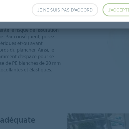
JE NE SUIS PAS D'ACCORD
J’ACCEPT
ans le plancher avec
rait sont plus importants
nte le risque de fissuration
pe. Par conséquent, posez
hériques et/ou avant
ords du plancher. Ainsi, le
isamment d'espace pour se
usse de PE blanches de 20 mm
ocollantes et élastiques.
.
e adéquate