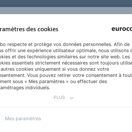
INSPIRATION 
ramètres des cookies
SUR NOUS
PRODUITS
SERVICES
RÉFÉRENCE
bo respecte et protège vos données personnelles. Afin de
Conseils et astuces de chauffage par le sol
s offrir une expérience utilisateur optimale, nous utilisons 
kies et des technologies similaires sur notre site web. Les
kies essentiels strictement nécessaires sont toujours utilis
 autres cookies uniquement si vous donnez votre
 UN CHAUFFAGE PAR LE SO
sentement. Vous pouvez retirer votre consentement à tout
ment sous « Mes paramètres » ou effectuer des
amétrages individuels.
PLUS
Mes paramètres
atation et du