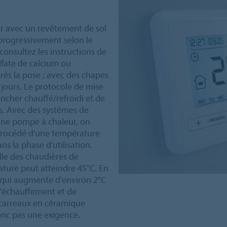
nir avec un revêtement de sol
 progressivement selon le
consultez les instructions de
ulfate de calcium ou
rès la pose ; avec des chapes
 jours. Le protocole de mise
ncher chauffé/refroidi et de
es. Avec des systèmes de
une pompe à chaleur, on
e procédé d'une température
s la phase d'utilisation.
lle des chaudières de
ature peut atteindre 45°C. En
e, qui augmente d'environ 2°C
 d'échauffement et de
 carreaux en céramique
onc pas une exigence.