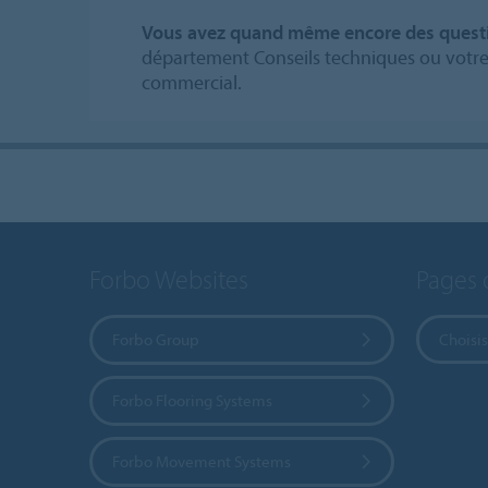
Vous avez quand même encore des quest
département Conseils techniques ou votre 
commercial.
Forbo Websites
Pages 
Forbo Group
Choisis
Forbo Flooring Systems
Forbo Movement Systems