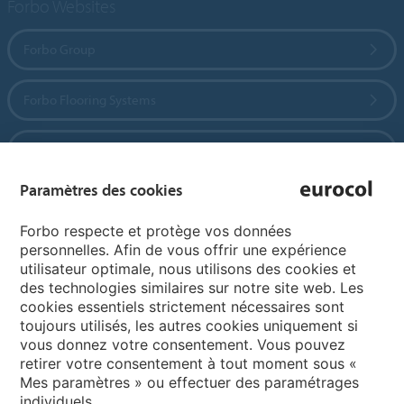
Forbo Websites
Forbo Group
Forbo Flooring Systems
Forbo Movement Systems
Paramètres des cookies
Pages de langue
Forbo respecte et protège vos données
personnelles. Afin de vous offrir une expérience
utilisateur optimale, nous utilisons des cookies et
Choisissez votre langue
des technologies similaires sur notre site web. Les
cookies essentiels strictement nécessaires sont
toujours utilisés, les autres cookies uniquement si
My Forbo
vous donnez votre consentement. Vous pouvez
retirer votre consentement à tout moment sous «
Inspiration et références
Mes paramètres » ou effectuer des paramétrages
individuels.