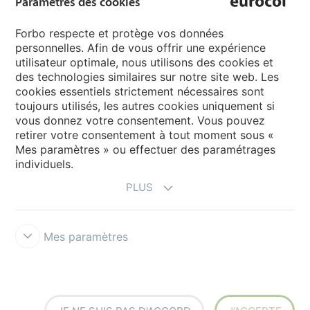
Paramètres des cookies
Pages de langue
Forbo respecte et protège vos données
personnelles. Afin de vous offrir une expérience
utilisateur optimale, nous utilisons des cookies et
Choisissez votre langue
des technologies similaires sur notre site web. Les
cookies essentiels strictement nécessaires sont
toujours utilisés, les autres cookies uniquement si
My Forbo
vous donnez votre consentement. Vous pouvez
retirer votre consentement à tout moment sous «
Inspiration et références
Mes paramètres » ou effectuer des paramétrages
individuels.
PLUS
Mes paramètres
Terms & Conditions
Privacy
Politique cookies
Forbo Integrity Line
Paramètres des cookies