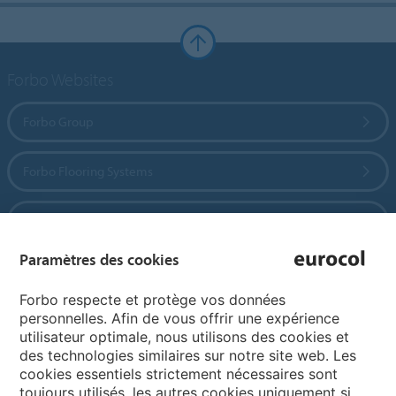
Forbo Websites
Forbo Group
Forbo Flooring Systems
Forbo Movement Systems
Paramètres des cookies
Pages de langue
Forbo respecte et protège vos données
personnelles. Afin de vous offrir une expérience
utilisateur optimale, nous utilisons des cookies et
Choisissez votre langue
des technologies similaires sur notre site web. Les
cookies essentiels strictement nécessaires sont
toujours utilisés, les autres cookies uniquement si