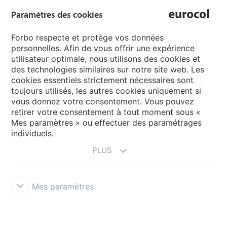
Paramètres des cookies
Pages de langue
Forbo respecte et protège vos données
personnelles. Afin de vous offrir une expérience
utilisateur optimale, nous utilisons des cookies et
Choisissez votre langue
des technologies similaires sur notre site web. Les
cookies essentiels strictement nécessaires sont
toujours utilisés, les autres cookies uniquement si
My Forbo
vous donnez votre consentement. Vous pouvez
retirer votre consentement à tout moment sous «
Inspiration et références
Mes paramètres » ou effectuer des paramétrages
individuels.
PLUS
Mes paramètres
Terms & Conditions
Privacy
Politique cookies
Forbo Integrity Line
Paramètres des cookies