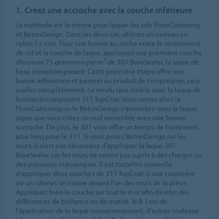
1. Créez une accroche avec la couche inférieure
La méthode est la même pour laquer les sols FloorColouring
et BetonDesign. Dans les deux cas, utilisez un rouleau en
nylon 13 mm. Pour une bonne accroche entre le revêtement
de sol et la couche de laque, appliquez une première couche
d’environ 75 grammes par m² de 301 BaseSealer, la laque de
base monocomposant. Cette première étape offre une
bonne adhérence et permet au produit de s'imprégner, sans
sceller complètement. Le rendu sera visible avec la laque de
finition bicomposant 311 TopCoat. Vous verrez alors le
FloorColouring ou le BetonDesign s’assombrir sous la laque,
signe que vous créez un seul ensemble avec une bonne
accroche. De plus, le 301 vous offre un temps de traitement
plus long pour le 311. Si vous posez BetonDesign sur les
murs, il n’est pas nécessaire d’appliquer la laque 301
BaseSealer, car les murs ne seront pas sujets à des charges ou
des pressions mécaniques. Il est toutefois conseillé
d’appliquer deux couches de 311 TopCoat si une cuisinière
ou un robinet se trouve devant l’un des murs de la pièce.
Appliquez bien la couche sur tout le mur afin d’éviter des
différences de brillance ou de matité. N.B. Lors de
l’application de la laque monocomposant, d’autres rouleaux