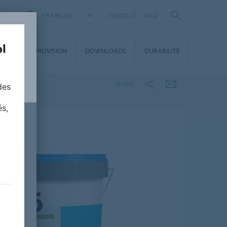
FRANÇAIS
CONTACT
FAQ
ET
EUROVISION
DOWNLOADS
DURABILITÉ
S
SHARE
des
és,