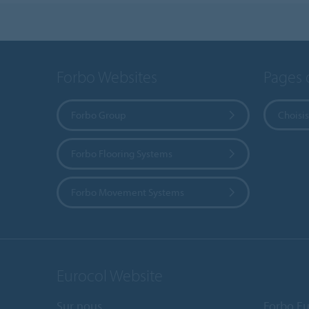
Forbo Websites
Pages 
Forbo Group
Choisis
Forbo Flooring Systems
Forbo Movement Systems
Eurocol Website
Sur nous
Forbo Eu