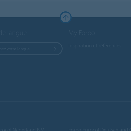
de langue
My Forbo
Inspiration et références
sez votre langue
rocol Nederland B.V.
Forbo Eurocol Deutschlan