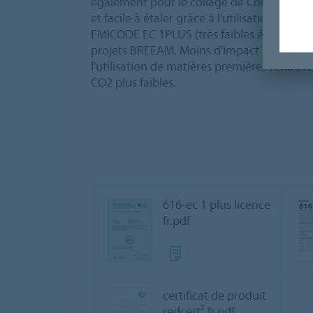
également pour le collage de Corkment. 
et facile à étaler grâce à l'utilisation de c
EMICODE EC 1PLUS (très faibles émission)
projets BREEAM. Moins d'impact sur l'env
l'utilisation de matières premières renouve
CO2 plus faibles.
616-ec 1 plus licence
fr.pdf
certificat de produit
redcert² fr.pdf