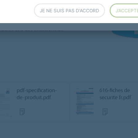
Consommation très favorable
harges légères. Grâce à
JE NE SUIS PAS D'ACCORD
J’ACCEPT
, également adapté aux
ironnement grâce à
lables et à des émissions de
pdf-specification-
616-fiches de
de-produit.pdf
securite fr.pdf