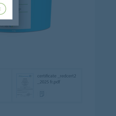
E
certificate _redcert2
_2025 fr.pdf