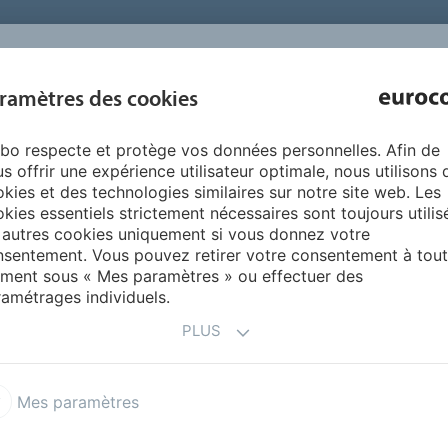
INSPIRATION 
ramètres des cookies
SUR NOUS
PRODUITS
SERVICES
RÉFÉRENCE
bo respecte et protège vos données personnelles. Afin de
olles pour revêtement de sol en linoléum
s offrir une expérience utilisateur optimale, nous utilisons 
kies et des technologies similaires sur notre site web. Les
kies essentiels strictement nécessaires sont toujours utilis
 autres cookies uniquement si vous donnez votre
sentement. Vous pouvez retirer votre consentement à tout
ment sous « Mes paramètres » ou effectuer des
amétrages individuels.
O GREEN
PLUS
 à prise rapide avec un tack
Mes paramètres
 feuilles, carreaux, bandes,
r un support nivelé. Convient