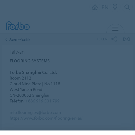
EN
MENU
TEILEN
Asien-Pazifik
Taiwan
FLOORING SYSTEMS
Forbo Shanghai Co. Ltd.
Room 2112
Cloud Nine Plaza | No.1118
West Yan’an Road
CN-200052 Shanghai
Telefon:
+886 919 501 799
info.flooring.tw@forbo.com
https://www.forbo.com/flooring/en-ai/