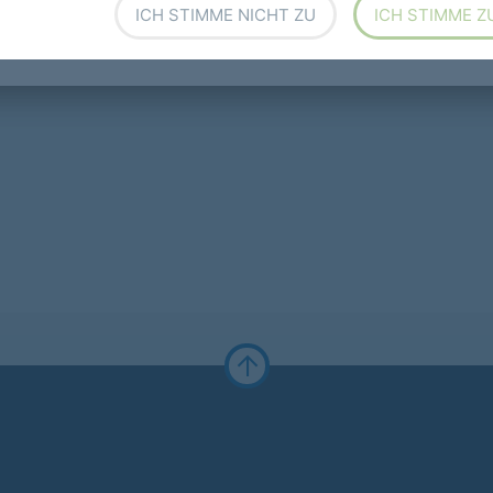
ICH STIMME NICHT ZU
ICH STIMME Z
ESD Flooring)