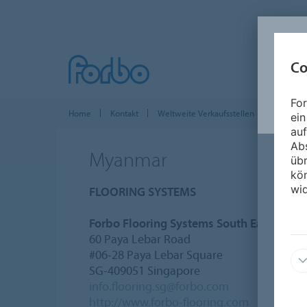
Co
For
Home
Kontakt
Weltweite Verkaufsstellen
Asien-Paz
ein
auf
Ab
Myanmar
üb
kön
wid
FLOORING SYSTEMS
Forbo Flooring Systems South East Asia 
60 Paya Lebar Road
#06-28 Paya Lebar Square
SG-409051 Singapore
info.flooring.sg@forbo.com
http://www.forbo-flooring.com