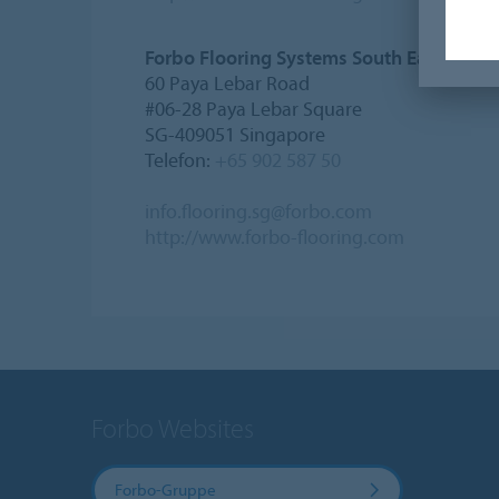
Forbo Flooring Systems South East Asia (
60 Paya Lebar Road
#06-28 Paya Lebar Square
SG-409051 Singapore
Telefon:
+65 902 587 50
info.flooring.sg@forbo.com
http://www.forbo-flooring.com
Forbo Websites
Forbo-Gruppe