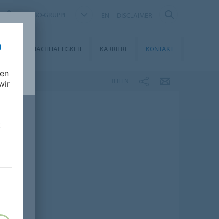
FORBO-GRUPPE
EN
DISCLAIMER
DIEN
NACHHALTIGKEIT
KARRIERE
KONTAKT
nen
TEILEN
wir
t