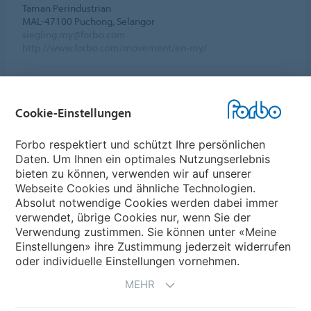
Taman Perindustrian
MAL-47100 Puchong, Selangor
siegling.my@forbo.com
http://www.forbo.com/movement/en-my/
Cookie-Einstellungen
Forbo Websites
Forbo respektiert und schützt Ihre persönlichen
Daten. Um Ihnen ein optimales Nutzungserlebnis
Forbo-Gruppe
bieten zu können, verwenden wir auf unserer
Webseite Cookies und ähnliche Technologien.
Forbo Flooring Systems
Absolut notwendige Cookies werden dabei immer
verwendet, übrige Cookies nur, wenn Sie der
Verwendung zustimmen. Sie können unter «Meine
Forbo Movement Systems
Einstellungen» ihre Zustimmung jederzeit widerrufen
oder individuelle Einstellungen vornehmen.
MEHR