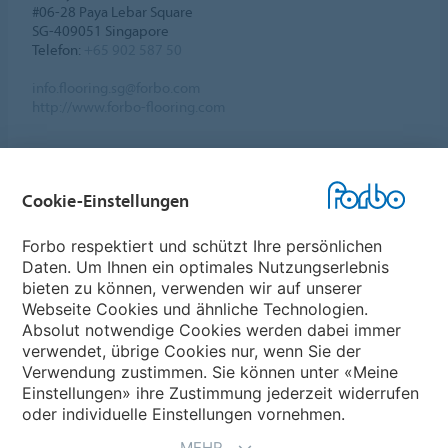
#06-28 Paya Lebar Square
SG-409051 Singapore
Telefon:
+65 902 587 50
info.flooring.sg@forbo.com
http://www.forbo-flooring.com
Cookie-Einstellungen
Forbo Websites
Forbo respektiert und schützt Ihre persönlichen
Daten. Um Ihnen ein optimales Nutzungserlebnis
Forbo-Gruppe
bieten zu können, verwenden wir auf unserer
Webseite Cookies und ähnliche Technologien.
Forbo Flooring Systems
Absolut notwendige Cookies werden dabei immer
verwendet, übrige Cookies nur, wenn Sie der
Verwendung zustimmen. Sie können unter «Meine
Forbo Movement Systems
Einstellungen» ihre Zustimmung jederzeit widerrufen
oder individuelle Einstellungen vornehmen.
MEHR