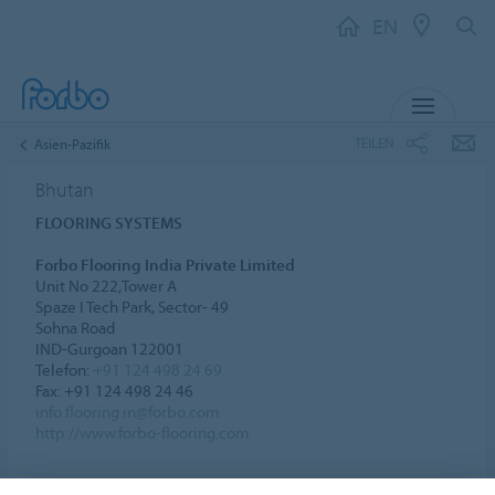
EN
MENU
TEILEN
Asien-Pazifik
Bhutan
FLOORING SYSTEMS
Forbo Flooring India Private Limited
Unit No 222,Tower A
Spaze I Tech Park, Sector- 49
Sohna Road
IND-Gurgoan 122001
Telefon:
+91 124 498 24 69
Fax: +91 124 498 24 46
info.flooring.in@forbo.com
http://www.forbo-flooring.com