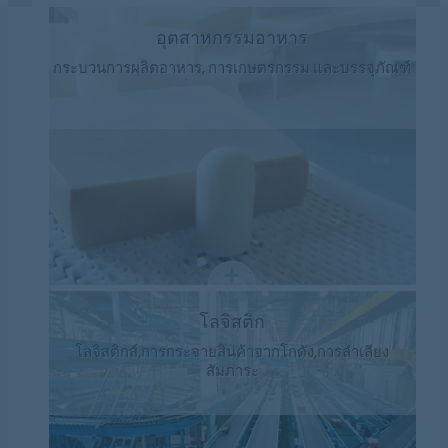
อุตสาหกรรมอาหาร
กระบวนการผลิตอาหาร, การเกษตรกรรม และบรรจุภัณฑ์
โลจิสติก
โลจิสติกส์,การกระจายสินค้าจากโกดัง,การลำเลียง
สัมภาระ