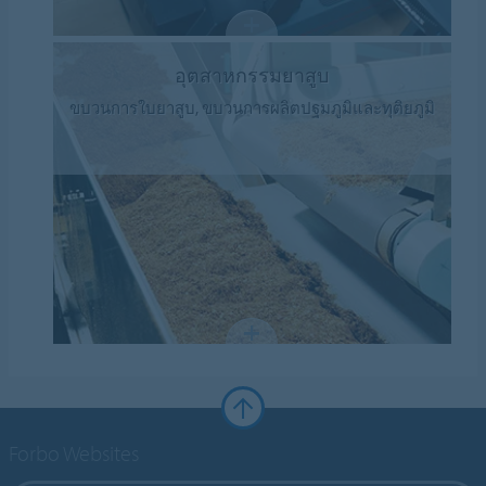
อุตสาหกรรมยาสูบ
ขบวนการใบยาสูบ, ขบวนการผลิตปฐมภูมิและทุติยภูมิ
Forbo Websites