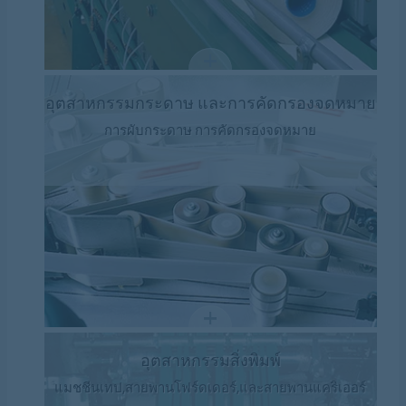
อุตสาหกรรมกระดาษ และการคัดกรองจดหมาย
การผับกระดาษ การคัดกรองจดหมาย
อุตสาหกรรมสิ่งพิมพ์
แมชชีนเทป,สายพานโฟร์ดเดอร์,และสายพานแคริเออร์