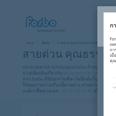
การ
For
Home
ติดต่อ
สายด่วน คุณธรรมของ FORBO
เทค
สายด่วน
คุณธรรม
การ
เมื
คุณ
ประมวลจรรยาบรรณของ Forbo กำหนดหลักการดำเ
อ่านเพิ่มเติมเกี่ยวกับ
ประมวลจรรยาบรรณของ F
หาก Forbo มีข้อยกเว้นที่จะไม่ยึดมั่นในหลักกา
ให้คุณรายงานเรื่องนี้ผ่านทาง
สายด่วนคุณธรร
องค์กรที่หมายเลข
+41 58 787 25 46
หรือส่งอีเม