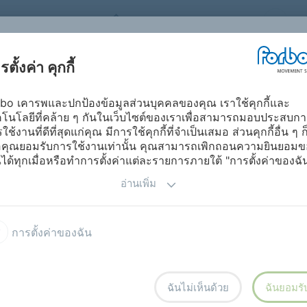
FORBO MOVEMENT SYSTEMS
อุตสาหกรรมและ
ตั้งค่า คุกกี้
ผลิตภัณฑ์
อาชีพ
ดา
การใช้งาน
bo เคารพและปกป้องข้อมูลส่วนบุคคลของคุณ เราใช้คุกกี้และ
โนโลยีที่คล้าย ๆ กันในเว็บไซต์ของเราเพื่อสามารถมอบประสบกา
ของ
FORBO
ใช้งานที่ดีที่สุดแก่คุณ มีการใช้คุกกี้ที่จำเป็นเสมอ ส่วนคุกกี้อื่น ๆ ก
่อคุณยอมรับการใช้งานเท่านั้น คุณสามารถเพิกถอนความยินยอมข
ได้ทุกเมื่อหรือทำการตั้งค่าแต่ละรายการภายใต้ "การตั้งค่าของฉั
นินธุรกิจและค่านิยมพื้นฐานที่สำคัญที่สุดของเรา
อ่านเพิ่ม
orbo
.
รดำเนินธุรกิจและค่านิยมพื้นฐานอย่างเต็มที่ เราแนะนำ
มของ Forbo
หรือโทรติดต่อเจ้าหน้าที่ฝ่ายกำกับดูแล
การตั้งค่าของฉัน
ลไปที่
compliance@forbo.com
ฉันไม่เห็นด้วย
ฉันยอมรั