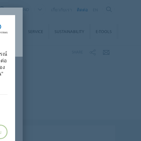
THAILAND
เกี่ยวกับเรา
ติดต่อ
EN
วน์โหลด
SERVICE
SUSTAINABILITY
E-TOOLS
SHARE
รณ์
็ต่อ
อง
น"
บ