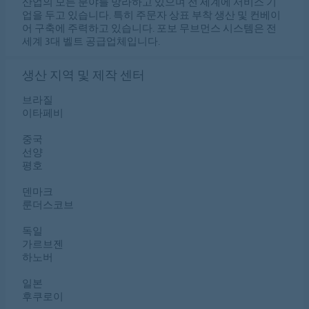
산업의 모든 분야를 망라하고 있으며 전 세계에 서비스 기
업을 두고 있습니다. 특히 주문자 상표 부착 생산 및 컨베이
어 구축에 주력하고 있습니다. 포보 무브먼스 시스템은 전
세계 3대 벨트 공급업체입니다.
생산 지역 및 제작 센터
브라질
이타페비
중국
선양
평호
덴마크
룬더스코브
독일
가르브젠
하노버
일본
후쿠로이