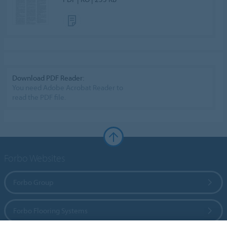
Download PDF Reader:
You need Adobe Acrobat Reader to
read the PDF file.
Forbo Websites
Forbo Group
Forbo Flooring Systems