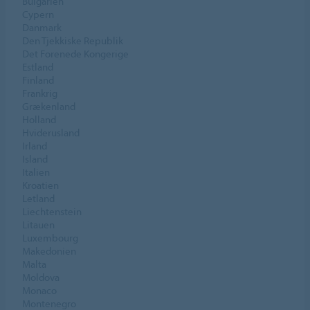
Bulgarien
Cypern
Danmark
Den Tjekkiske Republik
Det Forenede Kongerige
Estland
Finland
Frankrig
Grækenland
Holland
Hviderusland
Irland
Island
Italien
Kroatien
Letland
Liechtenstein
Litauen
Luxembourg
Makedonien
Malta
Moldova
Monaco
Montenegro