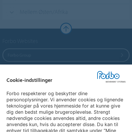
Mellem Østen/Afrika
Forbo Websites
Forbo Group
Forbo Flooring Systems
Cookie-indstillinger
Forbo Movement Systems
Forbo respekterer og beskytter dine
personoplysninger. Vi anvender cookies og lignende
teknologier på vores hjemmeside for at kunne give
dig den bedst mulige brugeroplevelse. Strengt
Vælg land
nødvendige cookies anvendes altid, andre cookies
anvendes kun, hvis du accepterer disse. Du kan til
Vælg dit land
enhver tid tilbagekalde dit samtykke under ”Mine