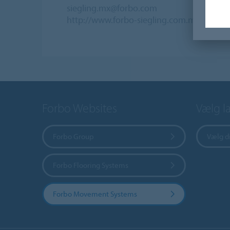
siegling.mx@forbo.com
http://www.forbo-siegling.com.mx
Forbo Websites
Vælg l
Forbo Group
Vælg di
Forbo Flooring Systems
Forbo Movement Systems