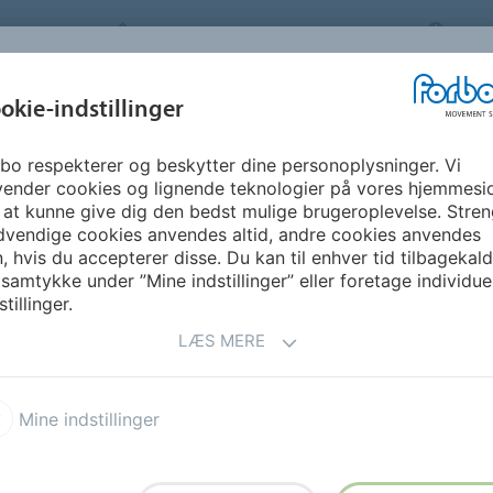
FORBO MOVEMENT SYSTEMS
DEN
BRANCHER &
okie-indstillinger
RSIDEN
PRODUKTER
SERVICE
SUST
ANVENDELSER
bo respekterer og beskytter dine personoplysninger. Vi
Amerika
Haiti
vender cookies og lignende teknologier på vores hjemmesi
 at kunne give dig den bedst mulige brugeroplevelse. Stren
dvendige cookies anvendes altid, andre cookies anvendes
, hvis du accepterer disse. Du kan til enhver tid tilbagekal
 samtykke under ”Mine indstillinger” eller foretage individue
stillinger.
LÆS MERE
Mine indstillinger