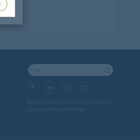
R
Retlige oplysninger
Forbo Integrity
Line
Cookie-indstillinger