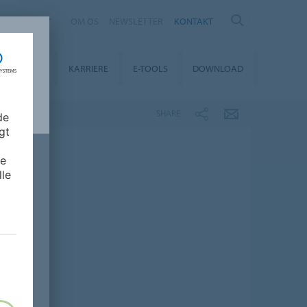
MARK
OM OS
NEWSLETTER
KONTAKT
AINABILITY
KARRIERE
E-TOOLS
DOWNLOAD
SHARE
de
gt
de
lle