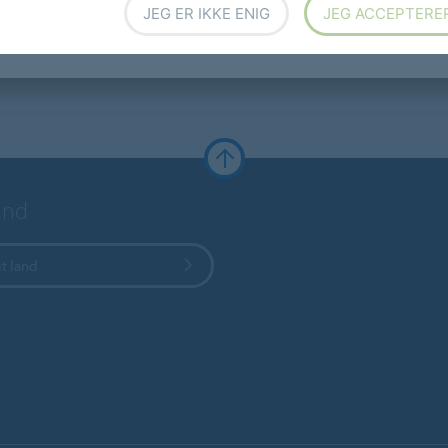
JEG ER IKKE ENIG
JEG ACCEPTERE
and
t land